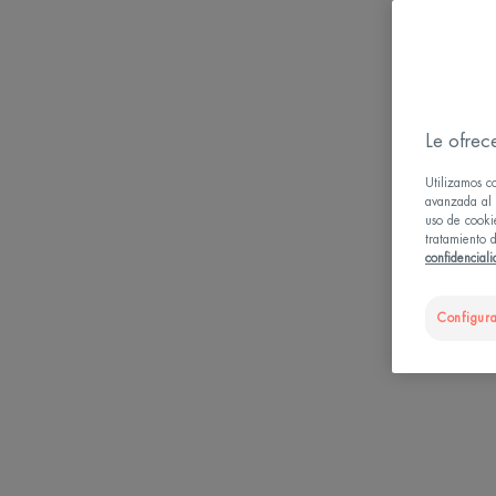
Le ofrec
Utilizamos c
avanzada al u
uso de cooki
tratamiento d
confidencial
Configura