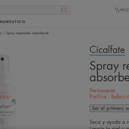
PRO
IAGNÓSTICO
o
Spray reparador absorbente
Cicalfate
Spray r
absorbe
Permanente
Purifica - Refacci
Ser el primero e
Seca y ayuda a r
Limpia la piel y a