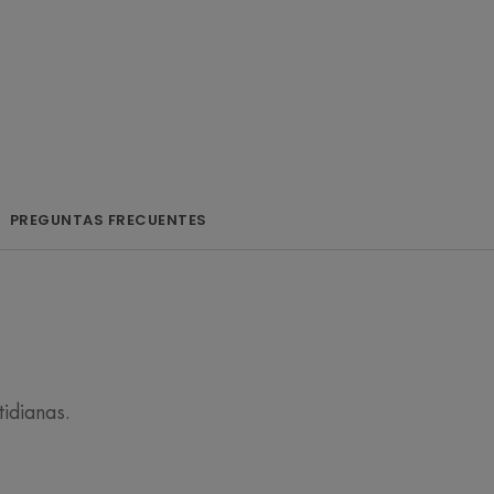
leta para secar,
as irritaciones con
ceración para toda
un único spray.
PREGUNTAS FRECUENTES
tidianas.
ación del Agua Termal de Avène y
irritada sujetas a maceración. Su
re]™, el primer ingrediente activo
a Termal de Avène, seca, repara y