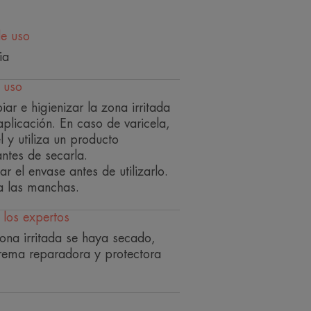
de uso
ia
an las irritaciones de la cara, el
 uso
 maceración.
iar e higienizar la zona irritada
imer ingrediente reparador
aplicación. En caso de varicela,
e Avène, favorece la reparación
l y utiliza un producto
antes de secarla.
re y zinc limitan el riesgo de
ar el envase antes de utilizarlo.
a las manchas.
 los expertos
ona irritada se haya secado,
Crema reparadora y protectora