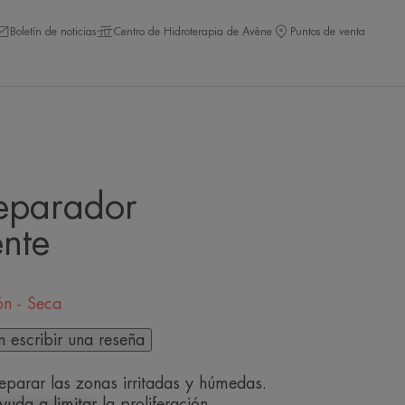
Boletín de noticias
Centro de Hidroterapia de Avène
Puntos de venta
eparador
nte
ón - Seca
n escribir una reseña
eparar las zonas irritadas y húmedas.
yuda a limitar la proliferación