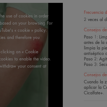
calma en un solo paso.
Frecuencia 
he use of cookies in order
2 veces al d
Beneficios
g based on your browsing For
• SECANTE : Los polvos absorbentes sec
Consejos de
uTube's « cookie » policy.
cuerpo y las nalgas con tendencia a la
Paso 1: Limp
ies and therefore you
• REPARADOR** : [C⁺-Restore]™, el pr
antes de la 
posbiótico derivado del Agua Termal d
limpia la pie
epidérmica.
clicking on « Cookie
antiséptico 
• DESINFECTANTE : Los sulfatos de cob
cookies to enable the video.
Paso 2: Agit
proliferación bacteriana.
Paso 3: Sec
withdraw your consent at
*No sustituye a un antiséptico.
Consejos de
**Favorece la reparación epidérmica.
Cuando la z
*No sustituye a un antiséptico.
aplicar la 
Cicalfate+.