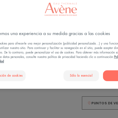
bacteriana.
emos una experiencia a su medida gracias a las cookies
Seca
ookies para ofrecerle una mejor personalización (publicidad personalizada...) y una funcio
tilizar nuestro sitio. Para continuar y facilitar su navegación en el sitio, puede aceptar di
es. De lo contrario, puede personalizar el uso de cookies. Para obtener más información s
Primer ingredient
e datos personales, consulte nuestra política de privacidad haciendo clic a continuación:
Pol
idad
Secante, reparado
ción de cookies
Sólo lo esencial
Botella de spray
B
1
d
s
PUNTOS DE V