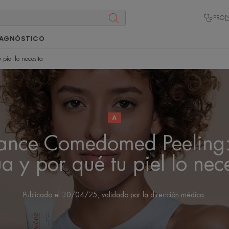
PRO
IAGNÓSTICO
piel lo necesita
A
ance Comedomed Peeling
a y por qué tu piel lo nec
Publicado el
30/04/25
, validado por
la dirección médica
.