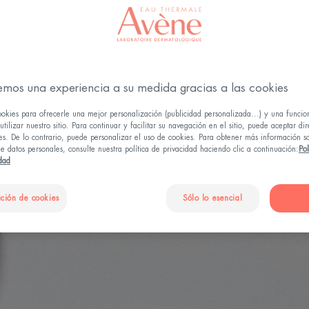
s de brotes, ya sabes que
Cleanance Comedomed Peeling
ra actuar directamente sobre esos brotes inesperados, con
emos una experiencia a su medida gracias a las cookies
e piel.
ookies para ofrecerle una mejor personalización (publicidad personalizada...) y una funcio
tilizar nuestro sitio. Para continuar y facilitar su navegación en el sitio, puede aceptar di
minuirlos?
es. De lo contrario, puede personalizar el uso de cookies. Para obtener más información s
e datos personales, consulte nuestra política de privacidad haciendo clic a continuación:
Pol
idad
ción de cookies
Sólo lo esencial