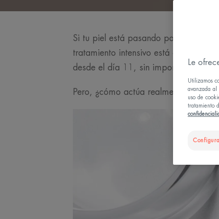
Si tu piel está pasando por una crisi
tratamiento intensivo está diseñado pa
Le ofrec
desde el día 11, sin importar tu tipo d
Utilizamos c
avanzada al u
Pero, ¿cómo actúa realmente para dis
uso de cooki
tratamiento d
confidencial
Configura