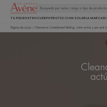
TU PIEL
ROSTRO
CUERPO
PROTECCION SOLAR
LA MARCA
D
Página de inicio
Cleanance Comedomed Peeling: cómo actúa y por qué tu 
Clean
actú