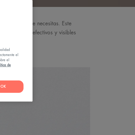
es justo lo que necesitas. Este
 resultados efectivos y visibles
nalidad
rectamente el
obre el
ítica de
OK