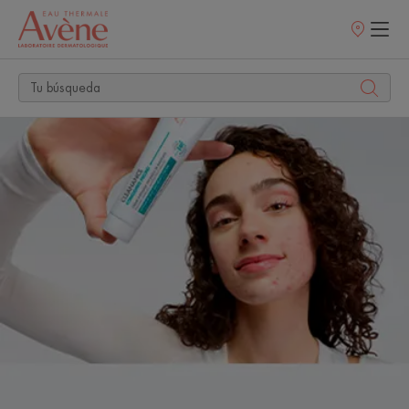
Puntos
de
venta
DESCUBRE
EL
NUEVO
CLEANANCE
COMEDOMED
PEELING