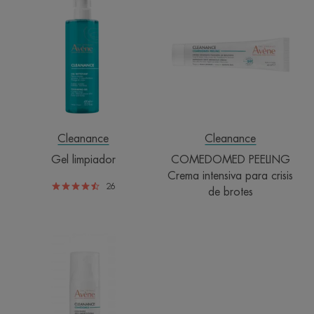
limpiador
PEELING
Crema
intensiva
para
crisis
de
brotes
Cleanance
Cleanance
Gel limpiador
COMEDOMED PEELING
Crema intensiva para crisis
26
de brotes
Concentrado
anti-
imperfecciones