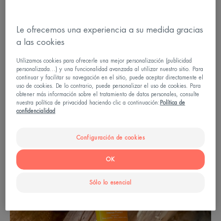
invisible si se desea usar como base para
maquillaje.
Le ofrecemos una experiencia a su medida gracias
a las cookies
De igual manera, con los protectores solares de
Avène los niños también están protegidos de los
Utilizamos cookies para ofrecerle una mejor personalización (publicidad
personalizada...) y una funcionalidad avanzada al utilizar nuestro sitio. Para
rayos ultravioleta con
Intense Protect 50+
con alta
continuar y facilitar su navegación en el sitio, puede aceptar directamente el
resistencia al agua, lo que lo hace ideal para que
uso de cookies. De lo contrario, puede personalizar el uso de cookies. Para
obtener más información sobre el tratamiento de datos personales, consulte
los más pequeños continúen jugando sin poner en
nuestra política de privacidad haciendo clic a continuación:
Política de
confidencialidad
riesgo el estado de su piel.
Configuración de cookies
OK
Sólo lo esencial