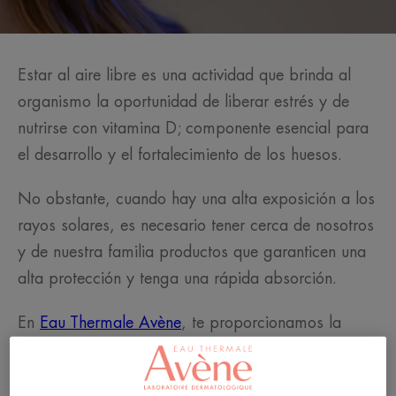
Estar al aire libre es una actividad que brinda al
organismo la oportunidad de liberar estrés y de
nutrirse con vitamina D; componente esencial para
el desarrollo y el fortalecimiento de los huesos.
No obstante, cuando hay una alta exposición a los
rayos solares, es necesario tener cerca de nosotros
y de nuestra familia productos que garanticen una
alta protección y tenga una rápida absorción.
En
Eau Thermale Avène
, te proporcionamos la
máxima protección del
Fluido Solar FPS 50+
para
pieles mixtas como sensibles, cuyo acabado es