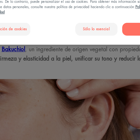
es. De lo contrario, puede personalizar el uso de cookies. Para obtener más información s
e datos personales, consulte nuestra política de privacidad haciendo clic a continuación:
Pol
idad
uienes desean redensificar, revitalizar y reafirmar su pi
ción de cookies
Sólo lo esencial
contra el envejecimiento.
l
Bakuchiol
, un ingrediente de origen vegetal con propieda
irmeza y elasticidad a la piel, unificar su tono y reduci