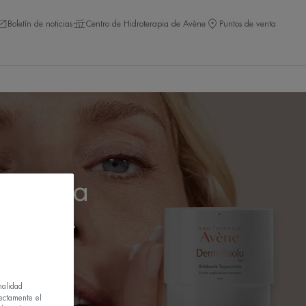
Boletín de noticias
Centro de Hidroterapia de Avène
Puntos de venta
so para
a edad.
nalidad
rectamente el