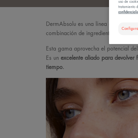
uso de cooki
tratamiento d
confidencial
DermAbsolu es una línea creada para q
Configura
combinación de ingredientes eficaces 
Esta gama aprovecha el potencial de
Es un
excelente aliado para devolver f
tiempo.