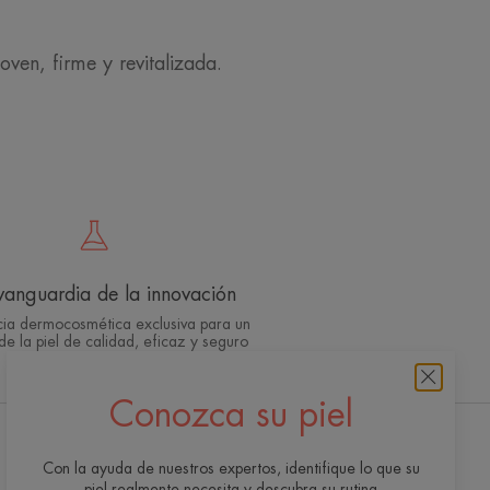
ven, firme y revitalizada.
vanguardia de la innovación
cia dermocosmética exclusiva para un
de la piel de calidad, eficaz y seguro
Conozca su piel
Recibe nuestro boletín de
Con la ayuda de nuestros expertos, identifique lo que su
piel realmente necesita y descubra su rutina