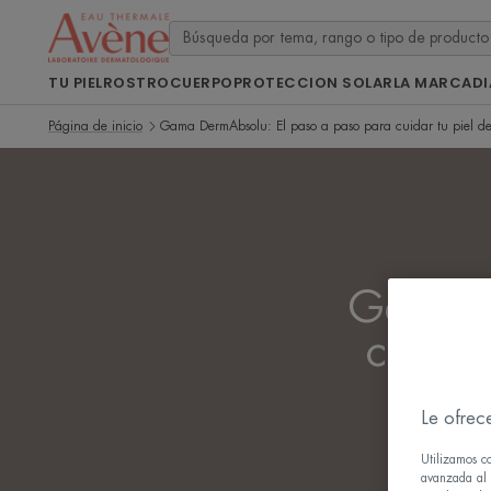
TU PIEL
ROSTRO
CUERPO
PROTECCION SOLAR
LA MARCA
D
Página de inicio
Gama DermAbsolu: El paso a paso para cuidar tu piel de 
Gama D
cuidar
Le ofrec
Utilizamos c
avanzada al u