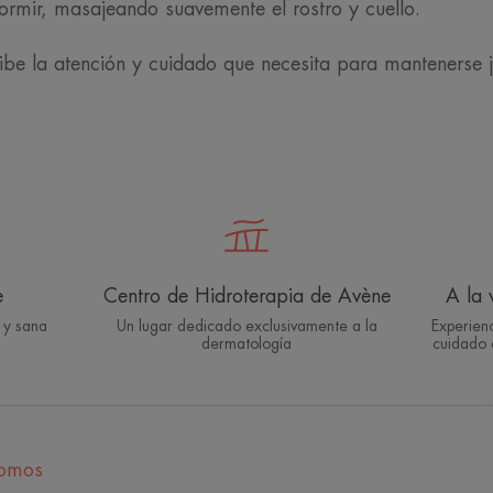
dormir, masajeando suavemente el rostro y cuello.
e la atención y cuidado que necesita para mantenerse jo
e
Centro de Hidroterapia de Avène
A la 
 y sana
Un lugar dedicado exclusivamente a la
Experien
dermatología
cuidado 
somos