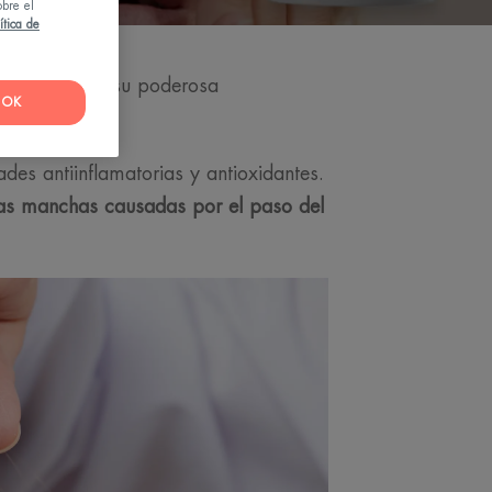
obre el
ítica de
el, gracias a su poderosa
OK
des antiinflamatorias y antioxidantes.
r las manchas causadas por el paso del