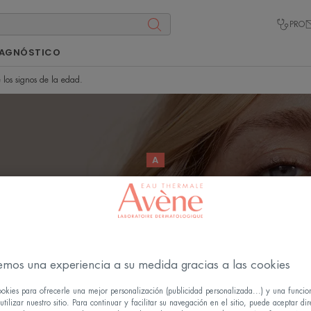
PRO
IAGNÓSTICO
los signos de la edad.
A
ermAbsolu: El paso a pa
 tu piel de los signos de l
emos una experiencia a su medida gracias a las cookies
Publicado el
03/12/24
, validado por
la dirección médica
.
ookies para ofrecerle una mejor personalización (publicidad personalizada...) y una funcio
tilizar nuestro sitio. Para continuar y facilitar su navegación en el sitio, puede aceptar di