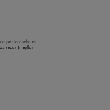
piel.
MEDIOAMBIENTE
ra
 o por la noche en
s secas (mejillas,
 no grasa que deja la piel