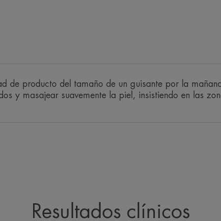
• NUTRE: restablece el bienestar de la 
• CALMA: alivia las pieles frágiles.
TEXTURA
Beneficios de la textu
ad de producto del tamaño de un guisante por la mañana
os y masajear suavemente la piel, insistiendo en las zona
Una textura cremosa y
suave y confortable.
Aroma del contenido
Perfume fresco y sutil
Resultados clínicos