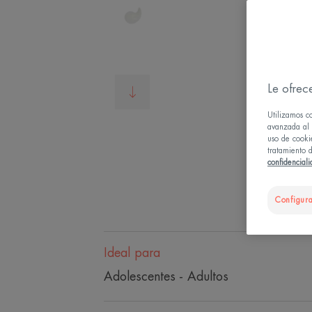
Le ofrec
Utilizamos c
avanzada al u
uso de cooki
tratamiento d
confidencial
Configura
Ideal para
Adolescentes - Adultos