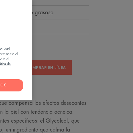
on textura no grasosa.
calma.
nalidad
rectamente el
obre el
ítica de
ENTA
COMPRAR EN LÍNEA
OK
que compensa los efectos desecantes
n la piel con tendencia acneica.
tes específicos: el Glycoleol, que
no, un ingrediente que calma la