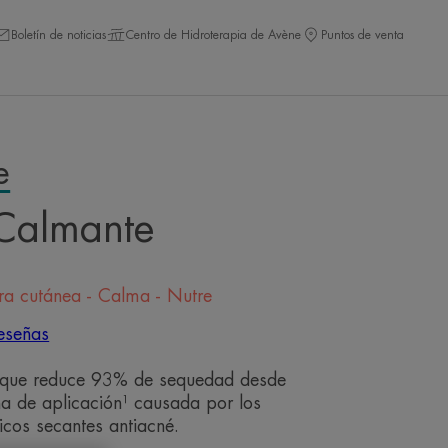
Boletín de noticias
Centro de Hidroterapia de Avène
Puntos de venta
e
Calmante
era cutánea - Calma - Nutre
eseñas
que reduce 93% de sequedad desde
a de aplicación¹ causada por los
icos secantes antiacné.