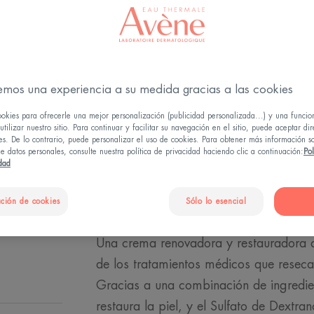
Crema calmante c
Hidrata, nutre y 
emos una experiencia a su medida gracias a las cookies
Tubo
Tubo
40ml
ookies para ofrecerle una mejor personalización (publicidad personalizada...) y una funcio
tilizar nuestro sitio. Para continuar y facilitar su navegación en el sitio, puede aceptar di
es. De lo contrario, puede personalizar el uso de cookies. Para obtener más información s
e datos personales, consulte nuestra política de privacidad haciendo clic a continuación:
Pol
PUNTOS DE V
idad
ción de cookies
Sólo lo esencial
Una crema renovadora y restauradora 
de los tratamientos médicos que reseca
Gracias a una combinación de ingredien
restaura la piel, y el Sulfato de Dextra