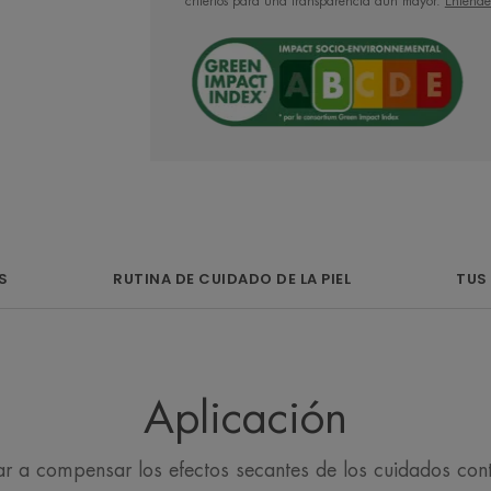
y alivio, y ayuda 
criterios para una transparencia aún mayor.
Entende
debilitada durant
médicos 
Ventaja
S
RUTINA DE CUIDADO DE LA PIEL
TUS
Cuidado de la piel que renueva y calma
médicos desecantes.
Beneficios
Aplicación
• RENUEVA LOS LÍPIDOS: para compens
tratamientos médicos.
r a compensar los efectos secantes de los cuidados cont