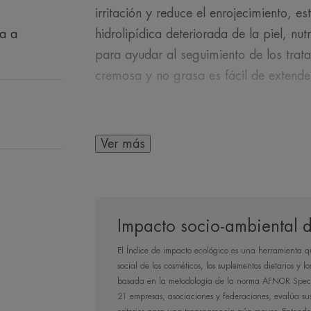
irritación y reduce el enrojecimiento, e
sa a
hidrolipídica deteriorada de la piel, nut
para ayudar al seguimiento de los trat
cremosa y no grasa es fácil de extend
Ver más
EN PALABRAS DE 
Impacto socio-ambiental d
El Índice de impacto ecológico es una herramienta 
Un producto restau
social de los cosméticos, los suplementos dietarios y l
suavizante que pro
basada en la metodología de la norma AFNOR Spec 
21 empresas, asociaciones y federaciones, evalúa s