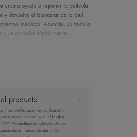
sta crema ayuda a reponer la película
re y devuelve el bienestar de la piel
amientos médicos. Además, su textura
er y se absorbe rápidamente.
NUESTRO EXPERTO
el producto
que muestra el impacto medioambiental y
rador de lípidos y
os productos de bienestar y salud familiar,
porciona bienestar
2215. Desarrollado en colaboración con
us productos en función de más de 50