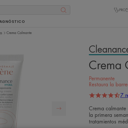
PRO
IAGNÓSTICO
es
Crema Calmante
Cleananc
Crema 
Permanente
Restaura la barr
7 r
Crema calmante 
la primera seman
tratamientos méd