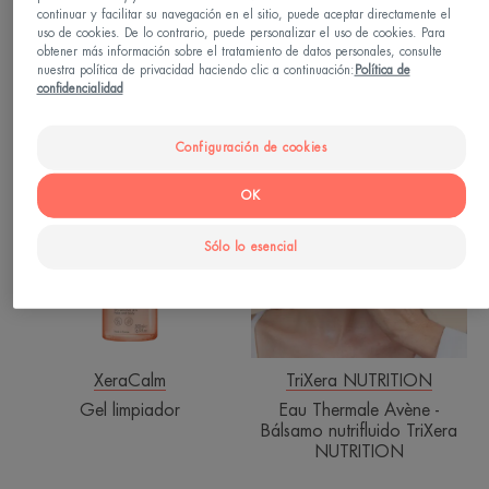
continuar y facilitar su navegación en el sitio, puede aceptar directamente el
uso de cookies. De lo contrario, puede personalizar el uso de cookies. Para
obtener más información sobre el tratamiento de datos personales, consulte
Cicalfate
XeraCalm
nuestra política de privacidad haciendo clic a continuación:
Política de
confidencialidad
Spray reparador absorbente
Loción Hidratante
Configuración de cookies
Gel
Eau
limpiador
Thermale
OK
Avène
-
Sólo lo esencial
Bálsamo
nutrifluido
TriXera
NUTRITION
XeraCalm
TriXera NUTRITION
Gel limpiador
Eau Thermale Avène -
Bálsamo nutrifluido TriXera
NUTRITION