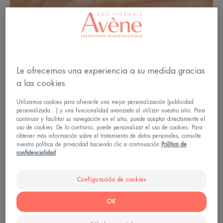
Le ofrecemos una experiencia a su medida gracias
a las cookies
Utilizamos cookies para ofrecerle una mejor personalización (publicidad
personalizada...) y una funcionalidad avanzada al utilizar nuestro sitio. Para
continuar y facilitar su navegación en el sitio, puede aceptar directamente el
uso de cookies. De lo contrario, puede personalizar el uso de cookies. Para
obtener más información sobre el tratamiento de datos personales, consulte
nuestra política de privacidad haciendo clic a continuación:
Política de
confidencialidad
Cómo se forman las arrugas en
el escote
Configuración de cookies
¿Por qué la piel del escote es fina y frágil? Porque,
OK
a diferencia de otras partes del cuerpo, no tiene