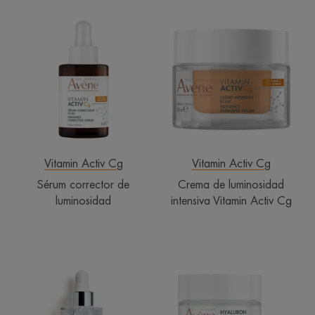
Sérum
Crema
corrector
de
de
luminosidad
luminosidad
intensiva
Vitamin
Activ
Cg
Vitamin Activ Cg
Vitamin Activ Cg
Sérum corrector de
Crema de luminosidad
luminosidad
intensiva Vitamin Activ Cg
Sérum
Crema
redensificante
de
concentrado
Regeneración
Celular