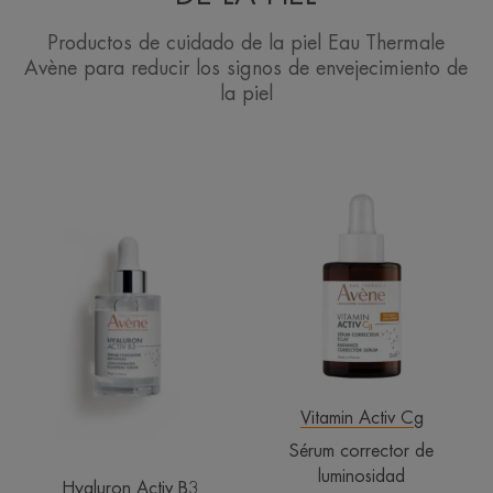
Productos de cuidado de la piel Eau Thermale
Avène para reducir los signos de envejecimiento de
la piel
Sérum
Sérum
redensificante
corrector
concentrado
de
luminosidad
Vitamin Activ Cg
Sérum corrector de
luminosidad
Hyaluron Activ B3