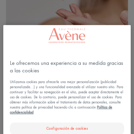
Le ofrecemos una experiencia a su medida gracias
a las cookies
Utilizamos cookies para ofrecerle una mejor personalización (publicidad
¿Cuál es la función de un sérum
personalizada...) y una funcionalidad avanzada al utilizar nuestro sitio. Para
continuar y facilitar su navegación en el sitio, puede aceptar directamente el
antiedad?
uso de cookies. De lo contrario, puede personalizar el uso de cookies. Para
obtener más información sobre el tratamiento de datos personales, consulte
nuestra política de privacidad haciendo clic a continuación:
Política de
La textura de un sérum es más fluida que la de una
confidencialidad
crema de día o de noche, se aplica con un frasco
Configuración de cookies
dosificador o pipeta después de limpiar la piel y