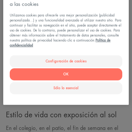
a las cookies
utilizan. Necesitan una protección solar adaptada
Utilizamos cookies para ofrecerle una mejor personalización (publicidad
a su edad y a su piel sensible
personalizada...) y una funcionalidad avanzada al utilizar nuestro sitio. Para
continuar y facilitar su navegación en el sitio, puede aceptar directamente el
uso de cookies. De lo contrario, puede personalizar el uso de cookies. Para
obtener más información sobre el tratamiento de datos personales, consulte
nuestra política de privacidad haciendo clic a continuación:
Política de
confidencialidad
Los niños: objetivos vulnerables
bajo el sol
Configuración de cookies
Los niños son objetivos vulnerables cuando se
OK
exponen al sol. En primer lugar, están más
Sólo lo esencial
expuestos al sol por su estilo de vida, y su piel es
también más frágil.
Estilo de vida con exposición al sol
En el colegio, en el patio, el fin de semana en el