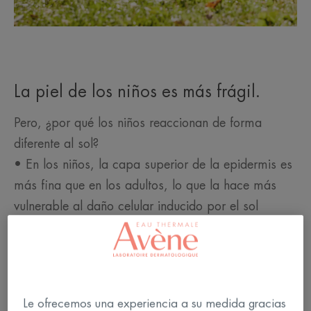
La piel de los niños es más frágil.
Pero, ¿por qué los niños reaccionan de forma
diferente al sol?
• En los niños, la capa superior de la epidermis es
más fina que en los adultos, lo que la hace más
vulnerable al daño celular inducido por el sol
• Los niños siguen creciendo. Sus cuerpos aún no
han desarrollado mucha resistencia al sol y su piel
es inmadura, con un sistema de pigmentación que
aún se está desarrollando
Le ofrecemos una experiencia a su medida gracias
• Su piel es muy reactiva a los productos que