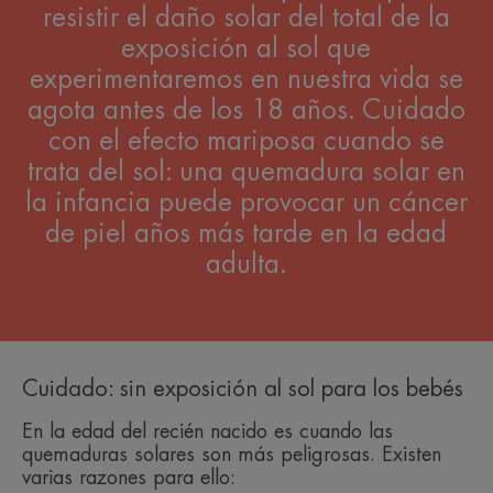
resistir el daño solar del total de la
exposición al sol que
experimentaremos en nuestra vida se
agota antes de los 18 años. Cuidado
con el efecto mariposa cuando se
trata del sol: una quemadura solar en
la infancia puede provocar un cáncer
de piel años más tarde en la edad
adulta.
Cuidado: sin exposición al sol para los bebés
En la edad del recién nacido es cuando las
quemaduras solares son más peligrosas. Existen
varias razones para ello: