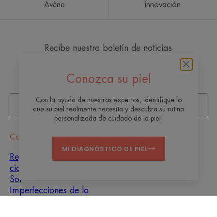
Avène
innovación
Recibe nuestro boletín de noticias
¡Siempre estamos aquí para cuidar tu piel! Todos nuestros
consejos para cuidar tu piel día a día.
Conozca su piel
Con la ayuda de nuestros expertos, identifique lo
SUSCRÍBETE AL BOLETÍN DE NOTICIAS
que su piel realmente necesita y descubra su rutina
personalizada de cuidado de la piel.
Consejo
MI DIAGNÓSTICO DE PIEL
Reparación de
cicatrices
Sol
Imperfecciones de la
piel
Hombres