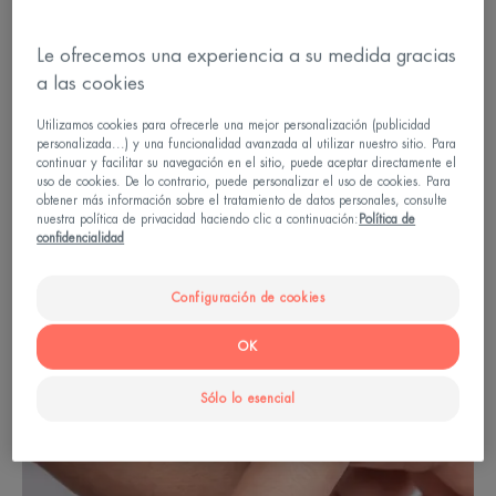
empezar por una base de maquillaje adaptada a
tu tipo de piel. Para una aplicación suave, puedes
Le ofrecemos una experiencia a su medida gracias
extenderlo con las yemas de los dedos y esparcir
a las cookies
suavemente el producto desde el centro hacia los
Utilizamos cookies para ofrecerle una mejor personalización (publicidad
bordes exteriores del rostro.
personalizada...) y una funcionalidad avanzada al utilizar nuestro sitio. Para
continuar y facilitar su navegación en el sitio, puede aceptar directamente el
uso de cookies. De lo contrario, puede personalizar el uso de cookies. Para
obtener más información sobre el tratamiento de datos personales, consulte
nuestra política de privacidad haciendo clic a continuación:
Política de
confidencialidad
Configuración de cookies
OK
Sólo lo esencial