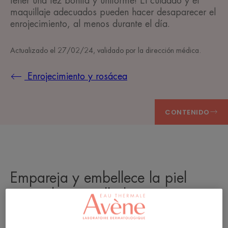
tener una tez bonita y uniforme! El cuidado y el
maquillaje adecuados pueden hacer desaparecer el
enrojecimiento, al menos durante el día.
Actualizado el
27/02/24
, validado por
la dirección médica
.
Enrojecimiento y rosácea
CONTENIDO
Empareja y embellece la piel
antes de maquillarla
Para que el maquillaje dure todo el día, hay que