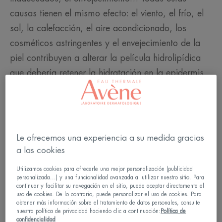
causas tienen el mismo efecto: el viento, el frío, el
sol, la calefacción, el aire acondicionado, los
cosméticos astringentes y el envejecimiento de la
piel contribuyen a alterar la película hidrolipídica
que debería retener la hidratación en la epidermis.
Como resultado, la humedad se evapora
demasiado rápido y hace que la piel se vuelva
incómoda, tanto en la cara como en el cuerpo.
Esta tirantez y pliegues de deshidratación, esta
Le ofrecemos una experiencia a su medida gracias
falta de luminosidad y flexibilidad, esta sensibilidad
a las cookies
exacerbada conciernen a todos los tipos de piel:
Utilizamos cookies para ofrecerle una mejor personalización (publicidad
grasa, normal, mixta o seca.
personalizada...) y una funcionalidad avanzada al utilizar nuestro sitio. Para
continuar y facilitar su navegación en el sitio, puede aceptar directamente el
uso de cookies. De lo contrario, puede personalizar el uso de cookies. Para
¿Cómo reconoces una piel deshidratada?
obtener más información sobre el tratamiento de datos personales, consulte
nuestra política de privacidad haciendo clic a continuación:
Política de
confidencialidad