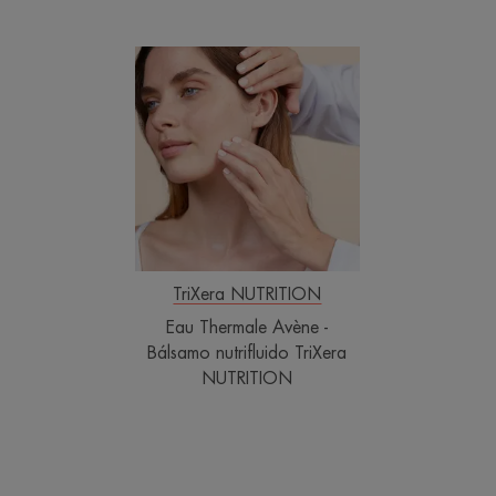
Eau
Thermale
Avène
-
Bálsamo
nutrifluido
TriXera
NUTRITION
TriXera NUTRITION
Eau Thermale Avène -
Bálsamo nutrifluido TriXera
NUTRITION