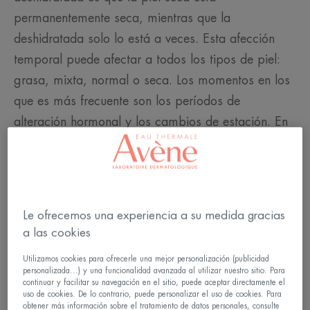
permanentemente seca, mientras que la
deshidratada solo lo está a veces. Esta afección
temporal puede afectar a todos los tipos de piel:
grasa, mixta, normal o seca. Los momentos en los
que es más frecuente son los períodos de
alteración hormonal y los cambios de estación. En
verano y en invierno, la piel es especialmente
sensible a la deshidratación: el frío, el viento y el
sol dañan la película hidrolipídica de la epidermis,
que ya no es capaz de retener la humedad. Los
Le ofrecemos una experiencia a su medida gracias
productos inadecuados, el afeitado frecuente o
a las cookies
incluso las duchas con agua demasiado caliente
Utilizamos cookies para ofrecerle una mejor personalización (publicidad
son otros factores que contribuyen a la
personalizada...) y una funcionalidad avanzada al utilizar nuestro sitio. Para
continuar y facilitar su navegación en el sitio, puede aceptar directamente el
deshidratación de la piel, que puede sentirse
uso de cookies. De lo contrario, puede personalizar el uso de cookies. Para
obtener más información sobre el tratamiento de datos personales, consulte
además de verse.