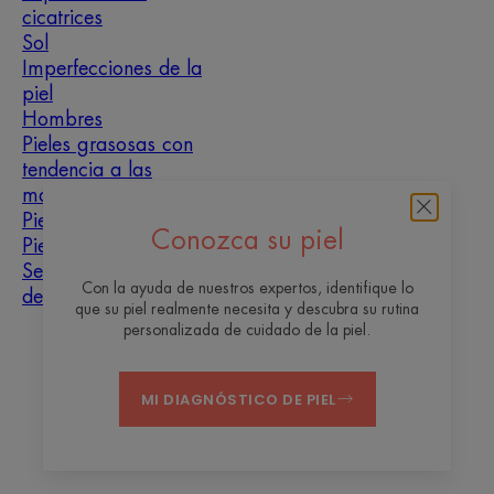
cicatrices
Sol
Imperfecciones de la
piel
Hombres
Pieles grasosas con
tendencia a las
manchas
Pieles mixtas
Conozca su piel
Pieles secas
Sequedad y
Con la ayuda de nuestros expertos, identifique lo
deshidratación
que su piel realmente necesita y descubra su rutina
personalizada de cuidado de la piel.
Quiénes somos
MI DIAGNÓSTICO DE PIEL
Contacto
Preguntas frecuentes