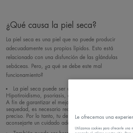
¿Qué causa la piel seca?
La piel seca es una piel que no puede producir
adecuadamente sus propios lípidos. Esto está
relacionado con una disfunción de las glándulas
sebáceas. Pero, ¿a qué se debe este mal
funcionamiento?
La piel seca puede ser una afección médica.
Hipotiroidismo, psoriasis, eccema de contacto, etc.
A fin de garantizar el mejor cuidado para esta
sequedad, es necesario realizar un diagnóstico
preciso. Por lo tanto, tu dermatólogo podrá
Le ofrecemos una experien
aconsejarte un cuidado adecuado.
Utilizamos cookies para ofrecerle una m