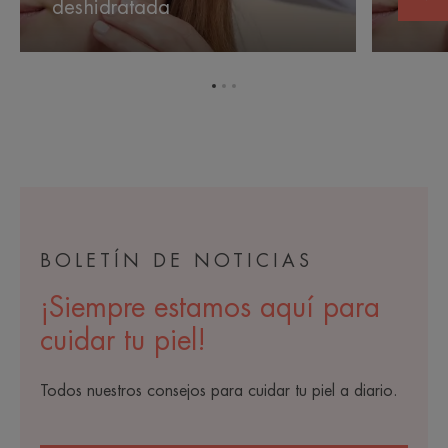
deshidratada
cuer
piel
cuerpo
deshidratada
Ir
Ir
Ir
al
al
al
elemento
elemento
elemento
1
2
3
BOLETÍN DE NOTICIAS
¡Siempre estamos aquí para
cuidar tu piel!
Todos nuestros consejos para cuidar tu piel a diario.