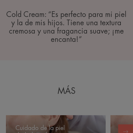
Cold Cream: “Es perfecto para mi piel
y la de mis hijos. Tiene una textura
cremosa y una fragancia suave; ¡me
encanta!”
MÁS
Cuidado
Hidratar
de
correcta
Cuidado de la piel
Hidr
la
el