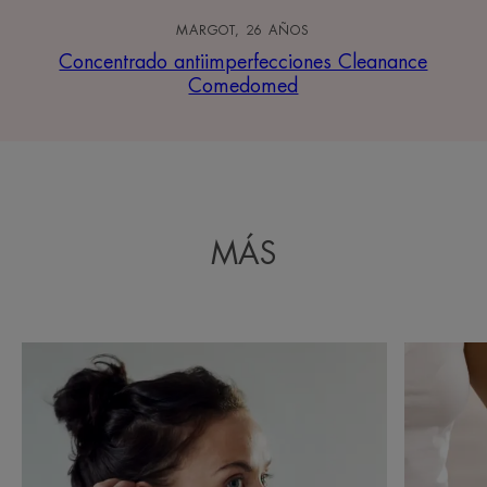
MARGOT, 26 AÑOS
Concentrado antiimperfecciones Cleanance
Comedomed
MÁS
Descubrir
Descubrir
Brotes:
Consejos
buenos
de
y
estilo
malos
de
hábitos
vida