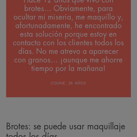
brotes… Obviamente, para
ocultar mi miseria, me maquillo y,
afortunadamente, he encontrado
esta solución porque estoy en
contacto con los clientes todos los
días. No me atrevo a aparecer
con granos… ¡aunque me ahorre
tiempo por la mañana!
COLINE, 26 AÑOS
Brotes: se puede usar maquillaje
todos los días