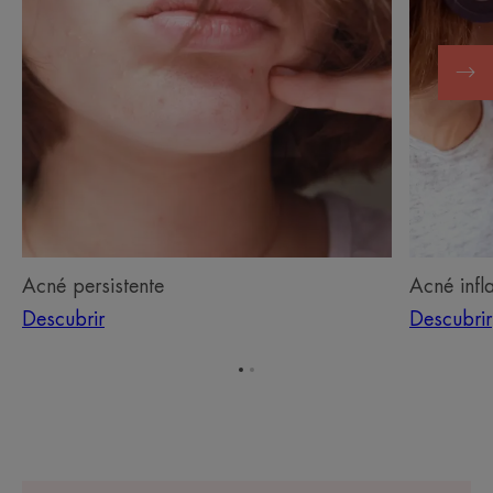
Acné persistente
Acné infl
Descubrir
Descubrir
Ir
Ir
al
al
elemento
elemento
1
2