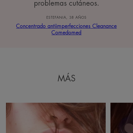
problemas cutáneos.
ESTEFANIA, 38 AÑOS
Concentrado antiimperfecciones Cleanance
Comedomed
MÁS
Descubrir
Descubrir
Acné
Acné
persistente
inflamato