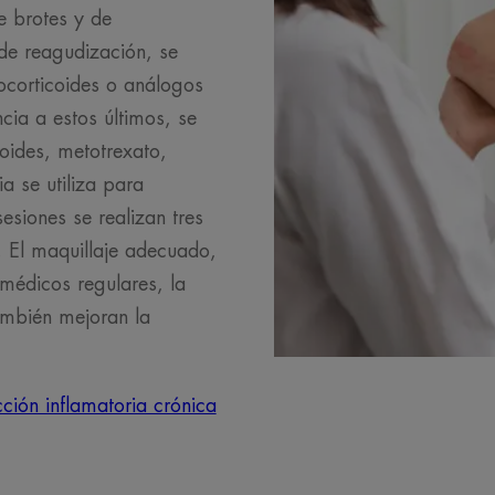
e brotes y de
de reagudización, se
ocorticoides o análogos
cia a estos últimos, se
noides, metotrexato,
ia se utiliza para
sesiones se realizan tres
 El maquillaje adecuado,
 médicos regulares, la
también mejoran la
ción inflamatoria crónica