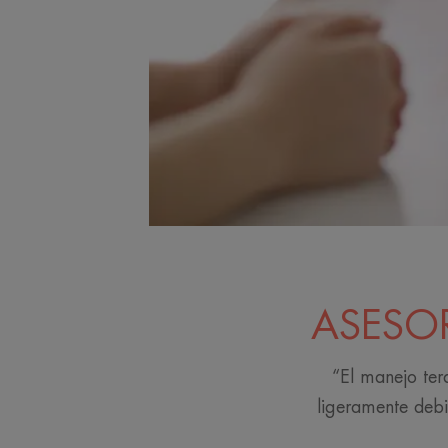
ASESOR
“El manejo ter
ligeramente deb