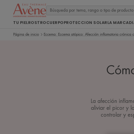
TU PIEL
ROSTRO
CUERPO
PROTECCION SOLAR
LA MARCA
D
Página de inicio
Eccema: Eccema atópico: Afección inflamatoria crónica d
Cómo 
La afección inflama
aliviar el picor y
controlar y e