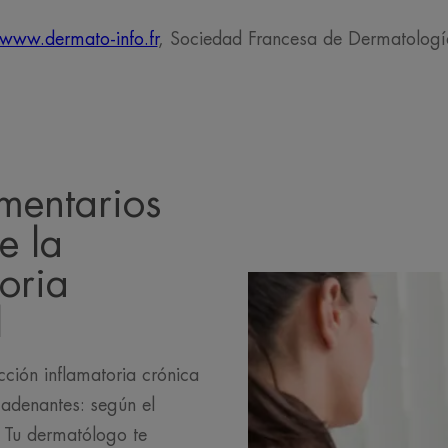
www.dermato-info.fr
, Sociedad Francesa de Dermatologí
mentarios
e la
oria
l
cción inflamatoria crónica
ncadenantes: según el
c. Tu dermatólogo te