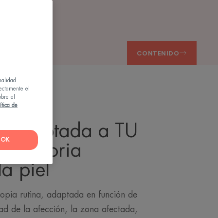
CONTENIDO
nalidad
rectamente el
obre el
ítica de
a adaptada a TU
OK
flamatoria
la piel
opia rutina, adaptada en función de
dad de la afección, la zona afectada,