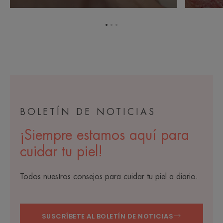
Ir
Ir
Ir
al
al
al
elemento
elemento
elemento
1
2
3
BOLETÍN DE NOTICIAS
¡Siempre estamos aquí para
cuidar tu piel!
Todos nuestros consejos para cuidar tu piel a diario.
SUSCRÍBETE AL BOLETÍN DE NOTICIAS