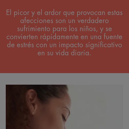
El picor y el ardor que provocan estas
afecciones son un verdadero
sufrimiento para los niños, y se
convierten rápidamente en una fuente
de estrés con un impacto significativo
en su vida diaria.